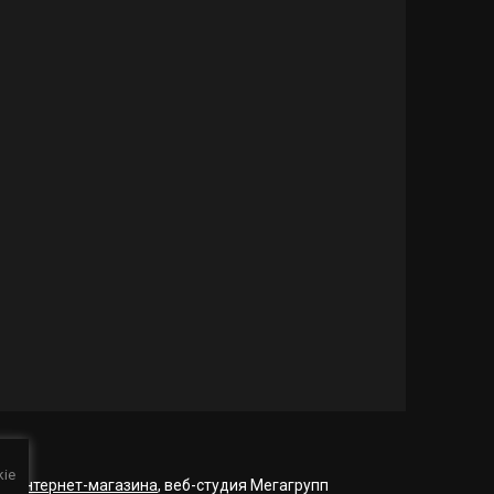
kie
ие интернет-магазина
, веб-студия Мегагрупп