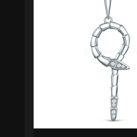
вставок
Изделия из серебра с
синтетическими вставками
Изделия из серебра с
натуральными камнями
Столовое серебро
Печатка из красного золота с
фианитами