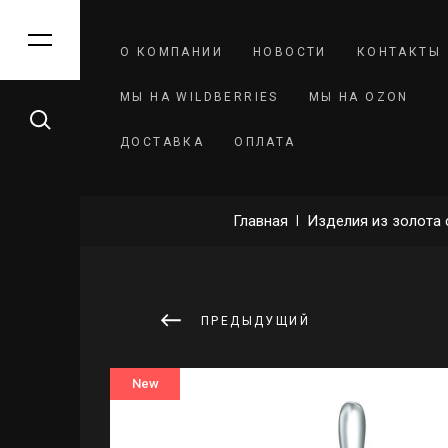
КАТАЛОГ
О КОМПАНИИ
НОВОСТИ
КОНТАКТЫ
МЫ НА WILDBERRIES
МЫ НА OZON
Изделия из золота без вставок
ДОСТАВКА
ОПЛАТА
Изделия из золота с
синтетическими вставками
Главная
 | 
Изделия из золота 
Изделия из золота с
бриллиантами
ПРЕДЫДУЩИЙ
Изделия из золота с
натуральными камнями
New
Изделия из серебра без