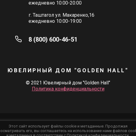
ежедневно 10:00-20:00
г. Таштагол ул. Макаренко,16
ежедневно 10:00-19:00
8 (800) 600-46-51
ЮВЕЛИРНЫЙ ДОМ "GOLDEN HALL"
© 2021 Ювелирный дом "Golden Hall"
Политика конфиденциальности
Этот сайт использует файлы cookie и метаданные. Продолжая
осматривать его, вы соглашаетесь на использование нами файлов coo
new
goldenhall-jh.ru —
создан
и метаданных в соответствии с
Политикой конфиденциальности
.