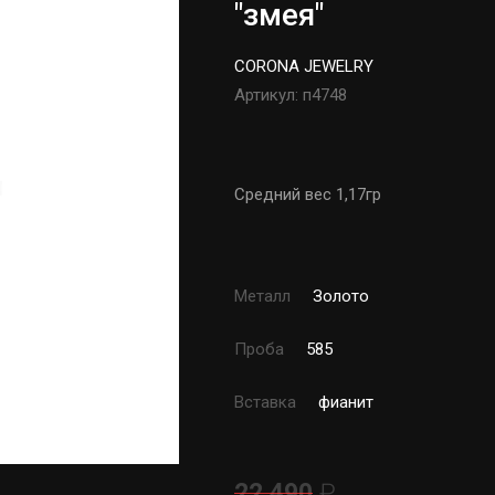
"змея"
CORONA JEWELRY
Артикул:
п4748
Средний вес 1,17гр
Металл
Золото
Проба
585
Вставка
фианит
22 490
₽